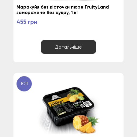
Маракуйя без кісточки пюре FruityLand 
заморожене без цукру, 1 кг
455 грн
Детальніше
ТОП