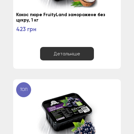
Кокос пюре FruityLand заморожене без 
цукру, 1 кг
423 грн
Детальніше
ТОП