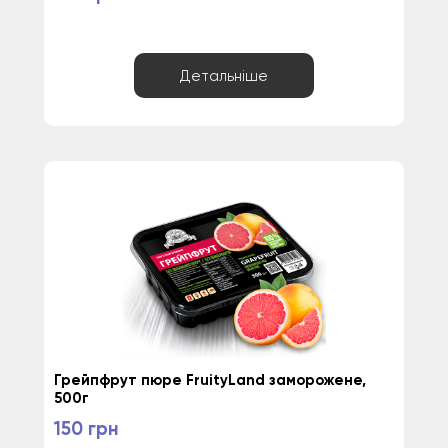
Детальніше
Грейпфрут пюре FruityLand заморожене, 
500г
150 грн