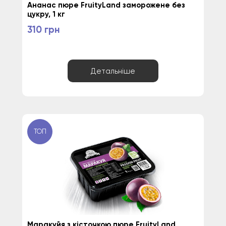
Ананас пюре FruityLand заморожене без 
цукру, 1 кг
310 грн
Детальніше
ТОП
Маракуйя з кісточкою пюре FruityLand 