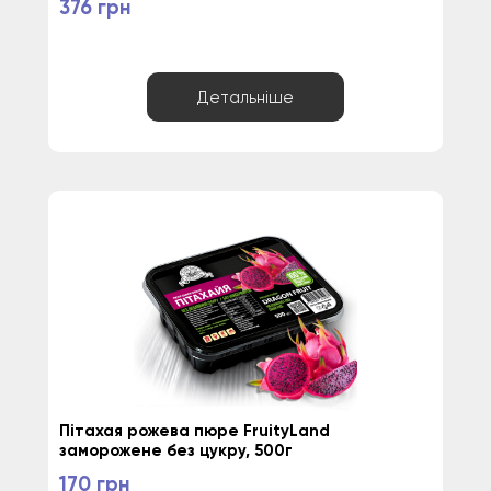
376 грн
Детальніше
Пітахая рожева пюре FruityLand 
заморожене без цукру, 500г
170 грн