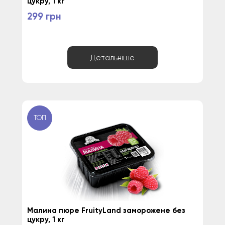
цукру, 1 кг
299 грн
Детальніше
ТОП
Малина пюре FruityLand заморожене без 
цукру, 1 кг