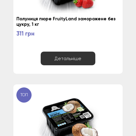
Полуниця пюре FruityLand заморожене без 
цукру, 1 кг
311 грн
Детальніше
ТОП