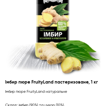
Імбир пюре FruityLand пастеризоване, 1 кг
Імбир пюре FruityLand натуральне
Склад: імбир (90%) та цукор (10%).