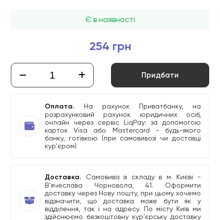
Є в наявності
254 грн
Придбати
Оплата.
На рахунок Приватбанку, на
розрахунковий рахунок юридичних осіб,
онлайн через сервіс LiqPay: за допомогою
карток Visa або Mastercard - будь-якого
банку, готівкою (при самовивозі чи доставці
кур'єром)
Доставка.
Самовивіз зі складу в м. Києві -
В'ячеслава Чорновола, 41. Оформити
доставку через Нову пошту, при цьому хочемо
відзначити, що доставка може бути як у
відділення, так і на адресу. По місту Київ ми
здійснюємо безкоштовну кур'єрську доставку