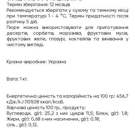
Термін зберігання: 12 місяців
Рекомендується зберігати у сухому та темному місці
при температурі 1 - 4 °C. Термін придатності після
розтину 5 діб.
Пюре можна використовувати для приготування
десертів, сорбетів, морозива, фруктових мусів,
фруктових желе, глазурі, коктейлів та вживання у
чистому вигляді.
Країна-виробник: Україна
Вага: 1 кг.
Енергетична цінність та калорійність на 100 гр: 456,7
кДж/kJ (109,08 ккал/kcal).
Харчова цінність 100 гр., продукту:
Вуглеводи, g(г): 25,2 з них цукрів 11,5; Білки, g(г): 1,8;
Жири, g(г): 0,68 з них насичених, g(г): 0,18;
сіль , g(г): 0,12.