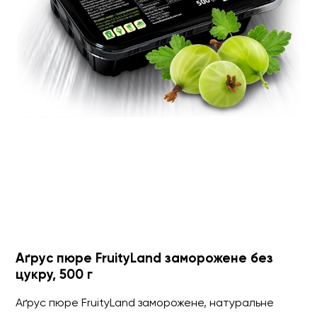
Аґрус пюре FruityLand заморожене без
цукру, 500 г
Аґрус пюре FruityLand заморожене, натуральне