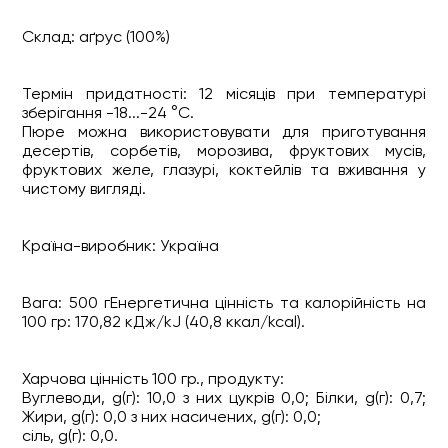
Склад: аґрус (100%)
Термін придатності: 12 місяців при температурі
зберігання -18...-24 °C.
Пюре можна використовувати для приготування
десертів, сорбетів, морозива, фруктових мусів,
фруктових желе, глазурі, коктейлів та вживання у
чистому вигляді.
Країна-виробник: Україна
Вага: 500 гЕнергетична цінність та калорійність на
100 гр: 170,82 кДж/kJ (40,8 ккал/kcal).
Харчова цінність 100 гр., продукту:
Вуглеводи, g(г): 10,0 з них цукрів 0,0; Білки, g(г): 0,7;
Жири, g(г): 0,0 з них насичених, g(г): 0,0;
сіль, g(г): 0,0.