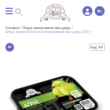
0
Головна
/
Пюре заморожене без цукру
/
Аґрус пюре FruityLand заморожене без цукру, 500 г
Код: 147