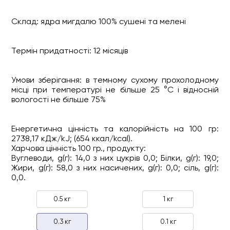
Склад: ядра мигдалю 100% сушені та мелені
Термін придатності: 12 місяців
Умови зберігання: в темному сухому прохолодному
місці при температурі не більше 25 °C і відносній
вологості не більше 75%
Енергетична цінність та калорійність на 100 гр:
2738,17 кДж/kJ; (654 ккал/kcal).
Харчова цінність 100 гр., продукту:
Вуглеводи, g(г): 14,0 з них цукрів 0,0; Білки, g(г): 19,0;
Жири, g(г): 58,0 з них насичених, g(г): 0,0; сіль, g(г):
0,0.
0.5 кг
1 кг
0.3 кг
0.1 кг