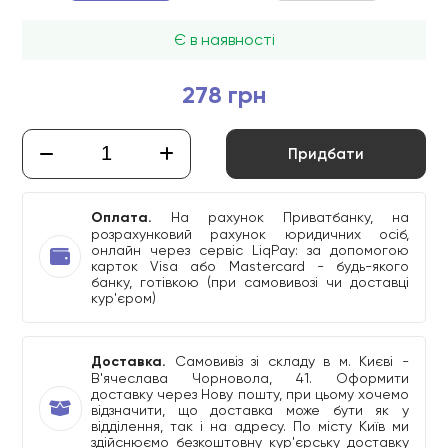
Є в наявності
278 грн
Придбати
Оплата.
На рахунок Приватбанку, на
розрахунковий рахунок юридичних осіб,
онлайн через сервіс LiqPay: за допомогою
карток Visa або Mastercard - будь-якого
банку, готівкою (при самовивозі чи доставці
кур'єром)
Доставка.
Самовивіз зі складу в м. Києві -
В'ячеслава Чорновола, 41. Оформити
доставку через Нову пошту, при цьому хочемо
відзначити, що доставка може бути як у
відділення, так і на адресу. По місту Київ ми
здійснюємо безкоштовну кур'єрську доставку