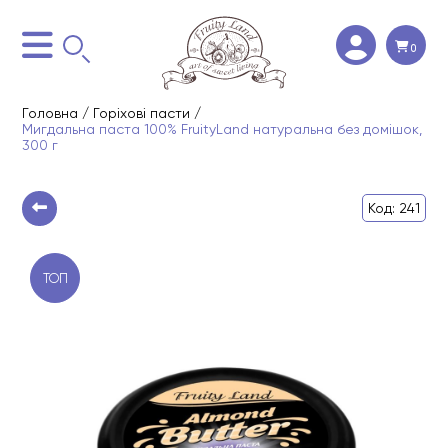
0
Головна
/
Горіхові пасти
/
Мигдальна паста 100% FruityLand натуральна без домішок,
300 г
Код: 241
ТОП