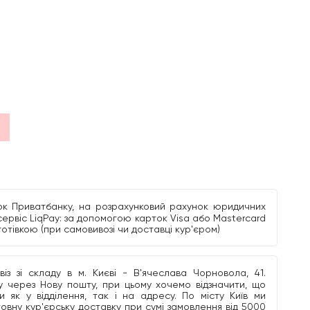
к Приватбанку, на розрахунковий рахунок юридичних
сервіс LiqPay: за допомогою карток Visa або Mastercard
 готівкою (при самовивозі чи доставці кур'єром)
з зі складу в м. Києві - В'ячеслава Чорновола, 41.
 через Нову пошту, при цьому хочемо відзначити, що
 як у відділення, так і на адресу. По місту Київ ми
овну кур'єрську доставку при сумі замовлення від 5000