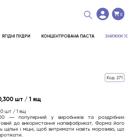
0
ЯГІДНІ ПУДРИ
КОНЦЕНТРОВАНА ПАСТА
ЗНИЖКИ
Код: 271
,300 шт / 1 ящ
0 шт / 1 ящ
00 ― популярний у виробників та роздрібних
товий до використання напівфабрикат. Форма його
ь щільні і міцні, щоб витримати навіть морозиво, що
протікати.