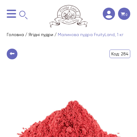
0
Головна
/
Ягідні пудри
/
Малинова пудра FruityLand, 1 кг
Код: 284