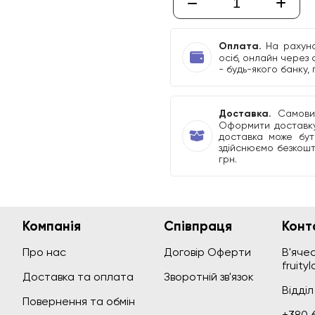
Оплата.
На рахуно
осіб, онлайн через 
- будь-якого банку,
Доставка.
Самовиві
Оформити доставку
доставка може бути
здійснюємо безкошт
грн.
Компанія
Співпраця
Конт
В'ячес
Про нас
Договір Оферти
fruity
Доставка та оплата
Зворотній зв'язок
Відді
Повернення та обмін
+380 6