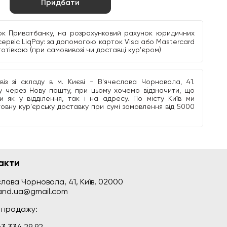
Придбати
к Приватбанку, на розрахунковий рахунок юридичних
сервіс LiqPay: за допомогою карток Visa або Mastercard
 готівкою (при самовивозі чи доставці кур'єром)
з зі складу в м. Києві - В'ячеслава Чорновола, 41.
 через Нову пошту, при цьому хочемо відзначити, що
 як у відділення, так і на адресу. По місту Київ ми
овну кур'єрську доставку при сумі замовлення від 5000
акти
лава Чорновола, 41, Київ, 02000
land.ua@gmail.com
л продажу:
3 334 29 92