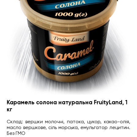
Карамель солона натуральна FruityLand, 1
кг
Склад: вершки молочні, патока, цукор, какао-олія,
масло вершкове, сіль морська, емульгатор лецитин.
Без ГМО