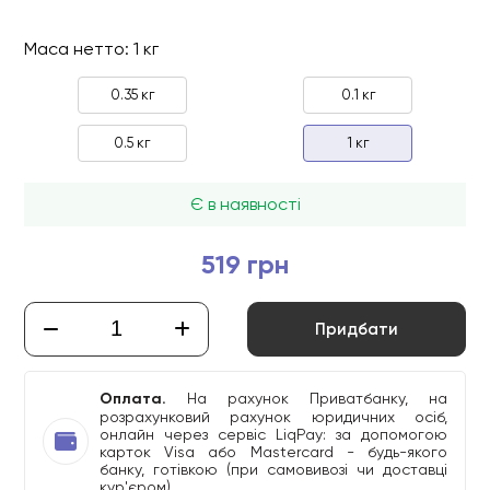
Маса нетто: 1 кг
0.35 кг
0.1 кг
0.5 кг
1 кг
Є в наявності
519 грн
Придбати
Оплата.
На рахунок Приватбанку, на
розрахунковий рахунок юридичних осіб,
онлайн через сервіс LiqPay: за допомогою
карток Visa або Mastercard - будь-якого
банку, готівкою (при самовивозі чи доставці
кур'єром)