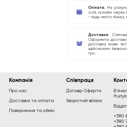
Оплата.
На рахуно
осіб, онлайн через 
- будь-якого банку,
Доставка.
Самовиві
Оформити доставку
доставка може бути
здійснюємо безкошт
грн.
Компанія
Співпраця
Конт
В'ячес
Про нас
Договір Оферти
fruity
Доставка та оплата
Зворотній зв'язок
Відді
Повернення та обмін
+380 6
+380 
+380 6