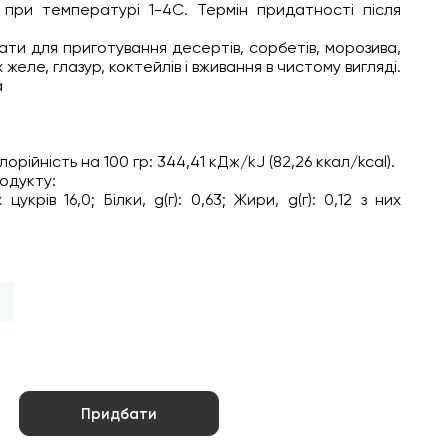
и при температурі 1-4С. Термін придатності після
ти для приготування десертів, сорбетів, морозива,
желе, глазур, коктейлів і вживання в чистому вигляді.
а
орійність на 100 гр: 344,41 кДж/kJ (82,26 ккал/kcal).
родукту:
 цукрів 16,0; Білки, g(г): 0,63; Жири, g(г): 0,12 з них
Придбати