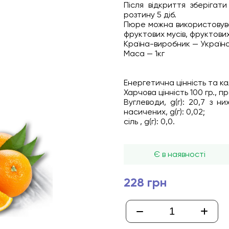
Після відкриття зберігат
розтину 5 діб.
Пюре можна використовува
фруктових мусів, фруктових 
Країна-виробник — Україн
Маса — 1кг
Енергетична цінність та кал
Харчова цінність 100 гр., п
Вуглеводи, g(г): 20,7 з них
насичених, g(г): 0,02;
сіль , g(г): 0,0.
Є в наявності
228 грн