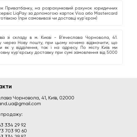
к Приватбанку, на розрахунковий рахунок юридичних
сервіс LiqPay: за допомогою карток Visa або Mastercard
 готівкою (при самовивозі чи доставці кур'єром)
з зі складу в м. Києві - В'ячеслава Чорновола, 41.
 через Нову пошту, при цьому хочемо відзначити, що
 як у відділення, так і на адресу. По місту Київ ми
овну кур'єрську доставку при сумі замовлення від 5000
акти
лава Чорновола, 41, Київ, 02000
land.ua@gmail.com
л продажу:
3 334 29 92
73 703 90 60
3 334 29 97