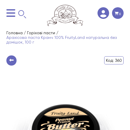
0
Головна
/
Горіхові пасти
/
Арахісова паста Кранч 100% FruityLand натуральна без
домішок, 100 г
Код: 360