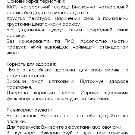
Основні характеристики:
100% натуральний склад: Виключно натуральний
арахіс, без додаткових інгредієнтів.
Хрустка текстура: Насичений смак з приємними
хрусткими шматочками арахісу.
Без додавання цукру: Тільки природний смак
арахісу.
Без консервантів та ГМО: Абсолютно чистий
продукт, який відповідає найвищим стандартам
якості.
Користь для здоров'я:
-Багата на білки: Ідеальна для спортсменів та
активних людей.
Високий вміст клітковини: Підтримує здорове
травлення.
Джерело корисних жирів: Сприяє здоровому
функціонуванню серцево-судинної системи.
Як використовувати:
На сніданок: Нанесіть на тост або додайте до
вівсянки.
Для перекусів: Вживайте з фруктами або овочами.
В кулінарії: Використовуйте для приготування