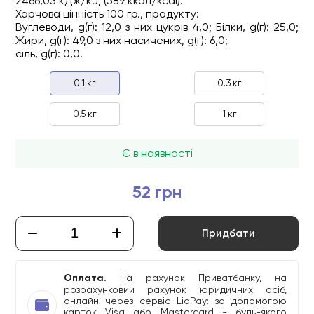
2466,03 кДж/kJ; (589 ккал/kcal).
Харчова цінність 100 гр., продукту:
Вуглеводи, g(г): 12,0 з них цукрів 4,0; Білки, g(г): 25,0;
Жири, g(г): 49,0 з них насичених, g(г): 6,0;
сіль, g(г): 0,0.
0.1 кг
0.3 кг
0.5 кг
1 кг
Є в наявності
52 грн
Придбати
Оплата.
На рахунок Приватбанку, на
розрахунковий рахунок юридичних осіб,
онлайн через сервіс LiqPay: за допомогою
карток Visa або Mastercard - будь-якого