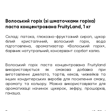
Волоський горіх (зі шматочками горіха)
паста концентрована FruityLand, 1 кг
Склад: патока, глюкозно-фруктозний сироп, цукор
білий кристалічний, волоський горіх, вода
підготовлена, ароматизатор «Волоський горіх»,
барвник натутральний, консервант сорбат калію.
Волоський горіх паста концентрована Fruityland
використовується як смакова добавка при
виготовленні джелато, тортів, кексів, чизкейків та
інших кондитерських виробів для посилення смаку,
аромату та кольору. Можна використовувати для
ароматизації начинок цукерок, зефіру, прошарків,
ганаша.