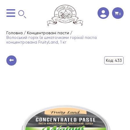
0
Головна
/
Концентровані пасти
/
Волоський горіх (зі шматочками горіха) паста
концентрована FruityLand, 1 кг
Код: 433