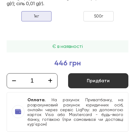
g(г); сіль 0,01 g(г).
1кг
500г
Є в наявності
446 грн
Придбати
Оплата.
На рахунок Приватбанку, на
розрахунковий рахунок юридичних осіб,
онлайн через сервіс LiqPay: за допомогою
карток Visa або Mastercard - будь-якого
банку, готівкою (при самовивозі чи доставці
кур'єром)