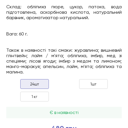
Склад: обліпиха пюре, цукор, патока, вода
підготовлена, аскорбінова кислота, натуральний
барвник, ароматизатор натуральний.
Вага: 60 г.
Також в наявності такі смаки: журавлина; вишневий
глінтвейн; лайм / м'ята; обліпиха, імбир, мед зі
спеціями; лісові ягоди; імбир з медом та лимоном;
манго-маракуя; апельсин, лайм, м'ята; обліпиха та
малина.
24шт
1шт
1 кг
Є в наявності