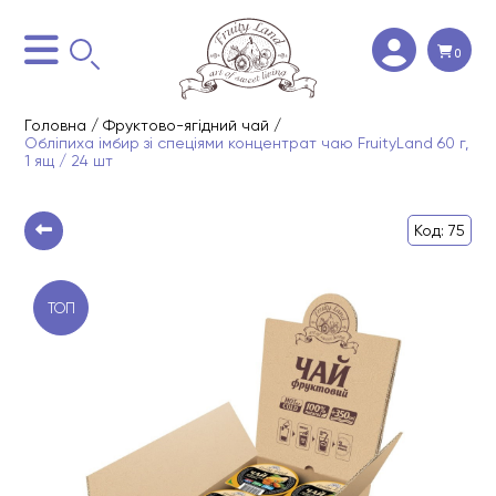
0
Головна
/
Фруктово-ягідний чай
/
Обліпиха імбир зі спеціями концентрат чаю FruityLand 60 г,
1 ящ / 24 шт
Код: 75
ТОП