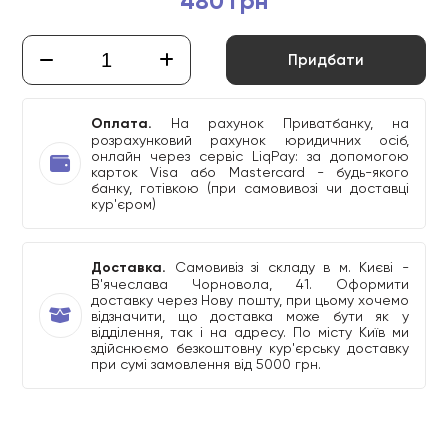
480 грн
Придбати
Оплата.
На рахунок Приватбанку, на
розрахунковий рахунок юридичних осіб,
онлайн через сервіс LiqPay: за допомогою
карток Visa або Mastercard - будь-якого
банку, готівкою (при самовивозі чи доставці
кур'єром)
Доставка.
Самовивіз зі складу в м. Києві -
В'ячеслава Чорновола, 41. Оформити
доставку через Нову пошту, при цьому хочемо
відзначити, що доставка може бути як у
відділення, так і на адресу. По місту Київ ми
здійснюємо безкоштовну кур'єрську доставку
при сумі замовлення від 5000 грн.